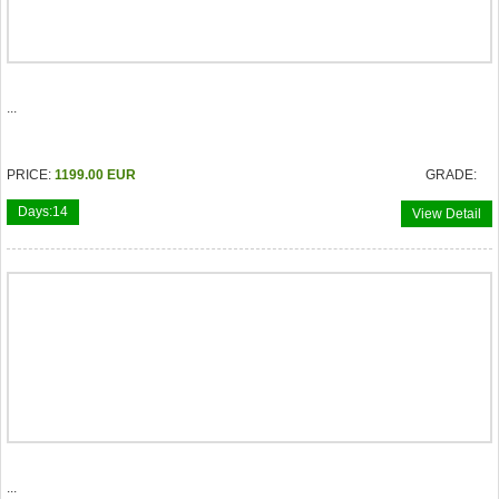
...
PRICE:
1199.00 EUR
GRADE:
Days:
14
View Detail
...