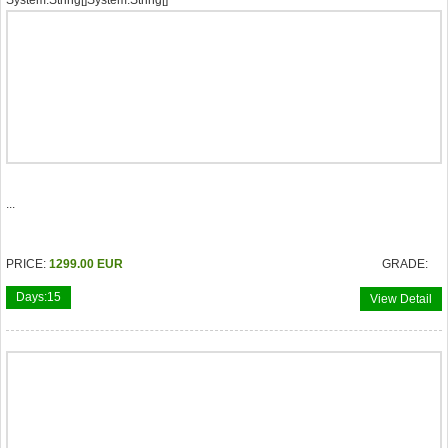
System.String[]System.String[]
...
PRICE:
1299.00 EUR
GRADE:
Days:
15
View Detail