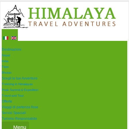
Home
Destinazioni
Nepal
India
Tibet
Bhutan
Scegli le tue Avventure
Trekking in Himalayas
Peak Summit & Expedition
Travel and Tour
Offerte
Viaggi di partenza fisse
Servizi Speciali
Turismo Responsabile
Menu